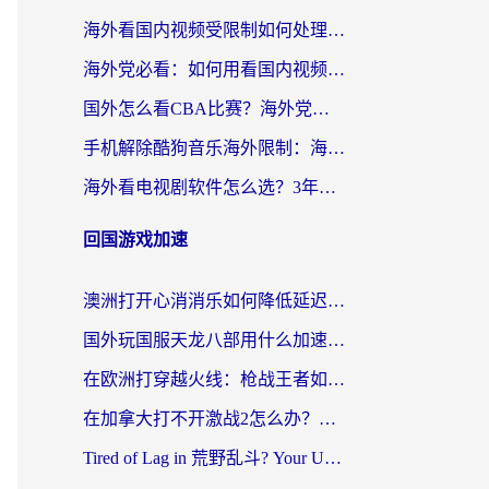
海外看国内视频受限制如何处理？3步解锁优酷腾讯追剧自由
海外党必看：如何用看国内视频VPN突破限制，轻松追剧聊天？
国外怎么看CBA比赛？海外党体育观赛终极指南：从CBA到欧洲杯、NBA全搞定
手机解除酷狗音乐海外限制：海外党听国内歌不再愁的实用指南
海外看电视剧软件怎么选？3年留学生亲测：这几点才是真正的刚需
回国游戏加速
澳洲打开心消消乐如何降低延迟？海外玩家必看的国服游戏加速器选择指南
国外玩国服天龙八部用什么加速器好？2026海外党亲测有效的终极解决方案
在欧洲打穿越火线：枪战王者如何不卡？这份老玩家亲测的加速器指南请收好
在加拿大打不开激战2怎么办？海外党亲测有效的国服游戏加速指南
Tired of Lag in 荒野乱斗? Your Ultimate Guide to 荒野乱斗加速器免费下载 & Tips for 战双帕弥什 (US) & 奇妙美味日记 (Sweden)