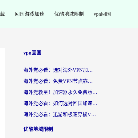
载
回国游戏加速
优酷地域限制
vpn回国
vpn回国
海外党必看：选对海外VPN加速器，告别“地区限制”的烦恼
海外党必看：免费VPN节点靠谱吗？教你选回国加速器无缝访问国内资源
海外党救星！加速器永久免费版下载安装全攻略，无缝访问国内资源不再愁
海外党必看：如何选对回国加速器官网免费资源？无缝访问国内APP的实用指南
海外党必看：迅游和极速穿梭VPN好用吗？3招选对回国加速器
优酷地域限制